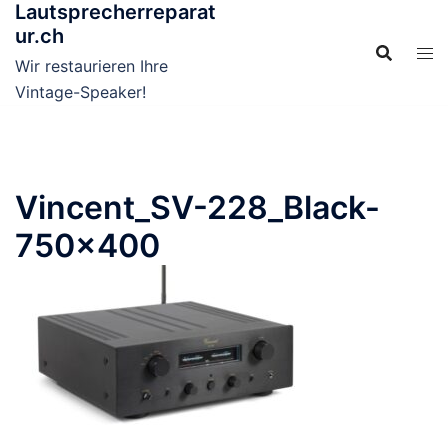
Lautsprecherreparat
Skip
ur.ch
to
content
Wir restaurieren Ihre
Vintage-Speaker!
Vincent_SV-228_Black-
750×400